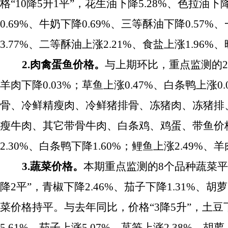
格
“
10降5升1平
”
，花生油下降5.28%、色拉油下降
0.69%、牛奶下降0.69%、三等酥油下降0.57
3.77%、二等酥油上涨2.21%、食盐上涨1.96
2.肉禽蛋鱼价格。
与上期环比，重点监测的
羊肉下降0.03%；草鱼上涨0.47%、白条鸭上
骨、冷鲜精瘦肉、冷鲜猪排骨、冻猪肉、冻猪排
瘦牛肉、其它带骨牛肉、白条鸡、鸡蛋、带鱼价
2.30%、白条鸭下降1.60%；鲤鱼上涨2.49%
3.蔬菜价格。
本期重点监测的
8个品种蔬菜平均
降2平
”
，青椒下降2.46%、茄子下降1.31%、胡萝
菜价格持平。与去年同比，价格
“
3降5升
”
，土豆下
5.61%、茄子上涨5.07%、莴笋上涨2.38%、胡萝