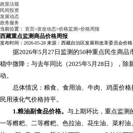
政策法规
民间投资
发展动态
政务服务
当前位置：
首页
>
发改动态
>
价格监测
>
价格周报
西藏重点监测商品价格周报
发布时间：
2026-05-28
来源：
西藏自治区发展和改革委员会价格
据
2026年5月27日
监测的
50
种重点民生商品
稳中微降
；与去年同比（
2025年5月28日
）
，
除
动
。
总体情况：
粮食、食用油、牛肉、鸡蛋价格
民用液化气价格持平。
1.粮油副食品价格。
与上期环比，重点监测
一等糌粑、二等糌粑、色拉油、花生油、菜籽油