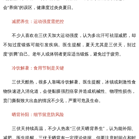
会“养病”的误区，健康度过炎炎夏日。
减肥养生：运动强度需把控
不少人喜欢在三伏天加大运动强度，认为多出汗可祛湿减肥，却
不知过度锻炼可能引发疾病。医生提醒，夏天尤其是三伏天，别过
度“折腾”自己。老年人或体弱者更应适当锻炼，避免过于疲劳。
冷饮解暑：食用节制是关键
三伏天酷热，很多人靠喝冷饮解暑。医生提醒，冰镇或刺激性食
物快速进入消化道，会使黏膜强烈痉挛并造成机械性、物理性损伤，
贲门撕裂致大出血的情况不少见，严重可危及生命。
晒背补阳：细节留意防风险
三伏天持续高温，不少人热衷“三伏天晒背养生”，认为能补阳、
减肥。医生提醒，三伏天晒背有一定理论依据，但要注意时间点和时