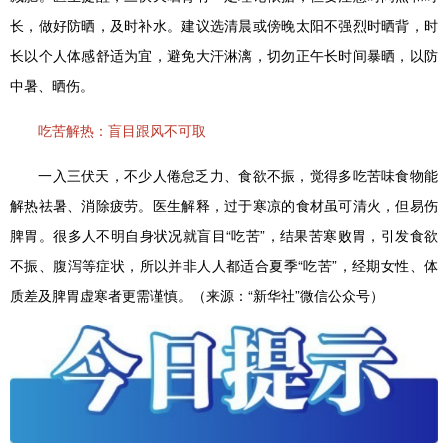
长，做好防晒，及时补水。建议选清晨或傍晚太阳不强烈时晒背，时
长以个人体感舒适为宜，避免大汗淋漓，切勿正午长时间暴晒，以防
中暑、晒伤。
吃苦解热：盲目跟风不可取
一入三伏天，不少人倦怠乏力、食欲不振，觉得多吃苦味食物能
解热祛暑、消除疲劳。医生解释，过于寒凉的食材虽可清火，但易伤
脾胃。很多人不明自身状况就盲目“吃苦”，结果苦寒败胃，引发食欲
不振、腹泻等症状，所以并非人人都适合夏季“吃苦”，经期女性、体
质差及脾胃虚寒者更需谨慎。（来源：“新华社”微信公众号）