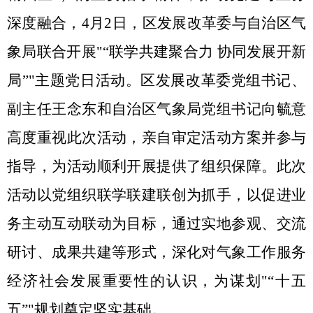
深度融合，
4
月
2
日，区发展改革委与自治区气
象局联合开展
"
“
联学共建聚合力 协同发展开新
局
”
"
主题党日
活
动。
区发展改革委党组书记、
副主任王念东和自治区气象局党组书记向毓意
高度重视此次活动，亲自审定活动方案并参与
指导，为活动顺利开展提供了组织保障。
此次
活动以党组织联学联建联创为抓手，以促进业
务主动互动联动为目标，通过实地参观、
交流
研讨、
成果共建等形式，深化对气象工作服务
经济社会发展重要性的认识，为谋划
"
“
十五
五
”
"
规划奠定坚实基础。