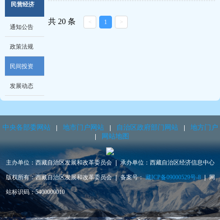
机关党建
民营经济
国务院新闻
法治学习
经济贸易
共 20 条
学习教育
<
1
>
西藏新闻
通知公告
发展规划
价格监测
周五大讲堂
红色遗迹
政策法规
部门预决算
价格管理
强基惠民
公益
民间投资
提案答复
驻委纪检
发展动态
发改动态
企业备案
中央各部委网站
地市门户网站
自治区政府部门网站
地方门户
节能环保
网站地图
咨询评估管理
主办单位：西藏自治区发展和改革委员会
承办单位：西藏自治区经济信息中心
版权所有：西藏自治区发展和改革委员会
备案号：
藏ICP备09000529号-8
网
站标识码：5400000010