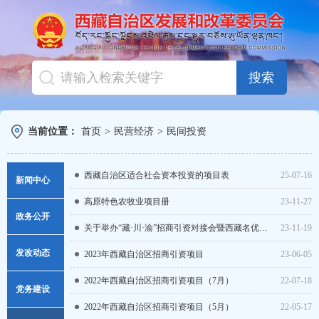
搜索
当前位置：
首页
>
民营经济
>
民间投资
西藏自治区适合社会资本投资的项目表
25-07-16
新闻中心
高原特色农牧业项目册
23-11-27
图片新闻
政务公开
关于举办“藏·川·渝”招商引资对接会暨西藏名优特产品展销会、产供销对接会的公告
23-11-19
新闻导读
通知公告
发改动态
2023年西藏自治区招商引资项目
23-06-05
国家发改委
组织机构
2022年西藏自治区招商引资项目（7月）
22-07-18
项目投资
党务建设
视频新闻
政策解读
2022年西藏自治区招商引资项目（5月）
22-05-17
产业发展