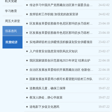
机关党建
国务院新闻
传达学习中国共产党西藏自治区第十届委员会第五次全体会议暨自治区党委经济工作 会议精神
24-02-02
法治学习
经济贸易
学习教育
西藏新闻
发挥驻村工作职能 加强党的政策宣讲
24-02-02
发展规划
价格监测
周五大讲堂
红色遗迹
区发展改革委驻那曲市色尼区那玛切乡乃琼村工作队组织开展第二届“乡村振兴 那曲 奋进”比赛活动
23-04-10
部门预决算
价格管理
强基惠民
公益
区发展改革委驻那曲市色尼区那玛切乡乃琼村工作队 组织庆祝“3·28”西藏百万 农奴解放纪念日活动
23-04-10
提案答复
驻委纪检
实地调研驻村点供暖情况积极谋划安全供暖项目
23-02-17
民营经济
发改动态
入户排查安全隐患宣传防风抗灾知识
23-02-17
通知公告
企业备案
我区国家级双创示范基地2021年评定 结果出炉
22-04-18
政策法规
节能环保
自治区发展改革委组织开展西藏自治区 创新创业项目融资路演活动
22-04-18
民间投资
咨询评估管理
国家发展改革委周小棋司长看望慰问驻村工作队
19-07-22
发展动态
送教残疾儿童，确保三保障
19-07-22
夜深人静处，静心学政策
19-07-22
送电影下乡促文化惠民
19-07-22