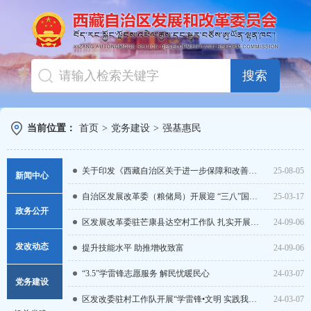
搜索
当前位置：
首页
>
党务建设
>
强基惠民
关于印发《西藏自治区关于进一步保障和改善民生着力解决群众急难愁盼的若干举措》的通知
25-08-05
新闻中心
自治区发展改革委（粮储局）开展迎 “三八”国家妇女节主题系列活动
25-03-17
图片新闻
政务公开
区发展改革委驻芒康县达空村工作队 扎实开展区党委十届六次全会精神宣讲学习会
24-09-06
新闻导读
通知公告
发改动态
提升技能水平 助推增收致富
24-09-06
国家发改委
组织机构
“3.5”学雷锋志愿服务 解民忧暖民心
24-03-07
项目投资
党务建设
视频新闻
政策解读
区发改委驻村工作队开展“学雷锋•⽂明 实践我⾏动”活动
24-03-07
产业发展