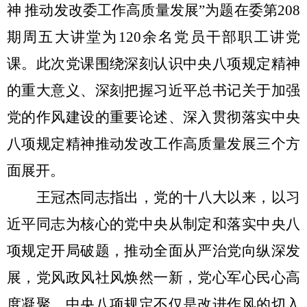
神 推动发改委工作高质量发展”为题在委第208
期周五大讲堂为120余名党员干部职工讲党
课。此次党课围绕深刻认识中央八项规定精神
的重大意义、深刻把握习近平总书记关于加强
党的作风建设的重要论述、深入贯彻落实中央
八项规定精神推动发改工作高质量发展三个方
面展开。
王冠杰同志指出，党的十八大以来，以习
近平同志为核心的党中央从制定和落实中央八
项规定开局破题，推动全面从严治党向纵深发
展，党风政风社风焕然一新，党心军心民心高
度凝聚。中央八项规定不仅是改进作风的切入