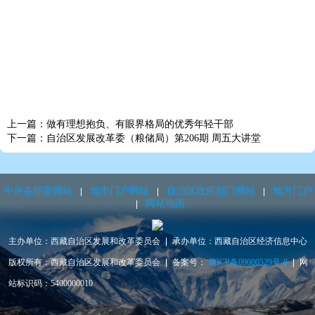
上一篇：做有理想抱负、有眼界格局的优秀年轻干部
下一篇：自治区发展改革委（粮储局）第206期 周五大讲堂
中央各部委网站
地市门户网站
自治区政府部门网站
地方门户
网站地图
主办单位：西藏自治区发展和改革委员会
承办单位：西藏自治区经济信息中心
版权所有：西藏自治区发展和改革委员会
备案号：
藏ICP备09000529号-8
网
站标识码：5400000010