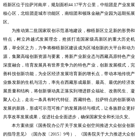
梧新区位于拉萨河南岸，规划面积44.17平方公里，中组团是产业发展
核心区，北组团是城市功能区，南组团和顿珠金融产业园为远期拓展
区。
为推动第二批国家双创示范基地建设，柳梧新区立足新的形势和
特点，树立跨越式发展理念，抢抓打造国家级高新区的重大历史机
遇，举全区之力，力争将柳梧新区建设成为区域创新的大平台和动力
源，集聚高端创新资源与要素，将新产业新业态与西藏高原特色产业
深度融合，培育发展具有世界竞争力的特色产业，创新发展模式，完
善科技创新功能，为全区经济发展培育新的增长点，带动本地传统产
业焕发新的生机与活力，率先在西藏形成最新、最高、最优的经济发
展质量和结构，将创新驱动真正落实到增进群众福祉、改善民生、凝
聚人心上，走出一条具有时代特征、西藏特色、拉萨特点的创新驱动
发展的新路，形成可示范可推广的发展路径与模式，让各族群众更好
共享改革发展成果，促进社会全面进步，确保国家安全和长治久安。
本方案依据《国务院办公厅关于发展众创空间推进大众创业创新
的指导意见》（国办发〔2015〕9号）、《国务院关于大力推进大众创