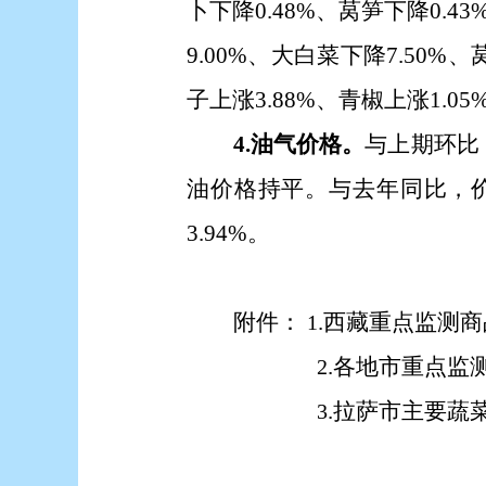
卜下降0.48%、莴笋下降0.4
9.00%、大白菜下降7.50%、
子上涨3.88%、青椒上涨1.05
4.油气价格。
与上期环比
油价格持平。与去年同比，价格
3.94%。
附件：
.西藏重点监测
1
.各地市重点监
2
.拉萨市主要蔬
3