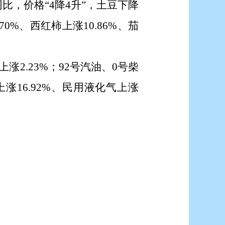
年同比，价格
“
4降4升
”
，土豆下降
.70%、西红柿上涨10.86%、茄
涨2.23%；92号汽油、0号柴
涨16.92%、民用液化气上涨