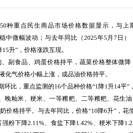
50
种重点民生商品市场价格数据显示，与上
稳中微幅波动
；与去年同比（
2025年5月7日
）
15升
”
，价格
涨跌互现
。
肉、副食品、鸡蛋价格持平，蔬菜价格整体微降
液化气价格小幅上涨，成品油价格持平。
期环比，重点监测的
16个品种价格
“
1降1升14平
”
强粉、晚籼米、粳米、一等糌粑、二等糌粑、花生
牛奶价格持平。与去年同比，价格
“
10降6升
”
，花生
、富强粉下降2.11%、食盐下降1.42%、粳米下降1.