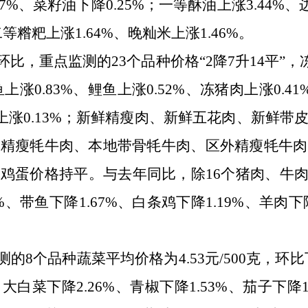
57%、菜籽油下降0.25%；一等酥油上涨3.44%
二等糌粑上涨1.64%、晚籼米上涨1.46%。
环比，重点监测的
23个品种价格
“
2降7升14平
”
，
草鱼上涨0.83%、鲤鱼上涨0.52%、冻猪肉上涨0.4
鸭上涨0.13%；新鲜精瘦肉、新鲜五花肉、新鲜
地精瘦牦牛肉、本地带骨牦牛肉、区外精瘦牦牛肉
鸡蛋价格持平。与去年同比，除16个猪肉、牛
9%、带鱼下降1.67%、白条鸡下降1.19%、羊肉下降
测的
8个品种蔬菜平均价格为4.53元/500克，环比下
菜下降2.26%、青椒下降1.53%、茄子下降1.