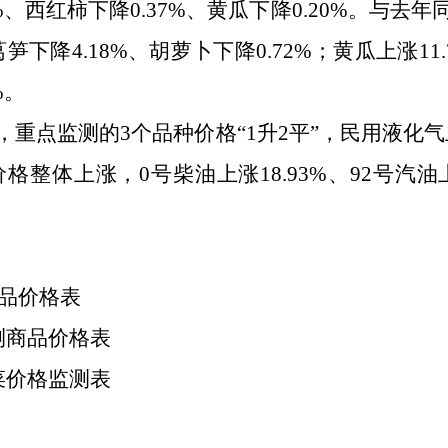
3%、西红柿下降0.37%、黄瓜下降0.20%。与去
莴笋下降4.18%、胡萝卜下降0.72%；黄瓜上涨11
%。
，重点监测的
3个品种价格
“
1升2平
”
，民用液化气上
整体上涨，0号柴油上涨18.93%、92号汽油上
商品价格表
测商品价格表
菜价格监测表