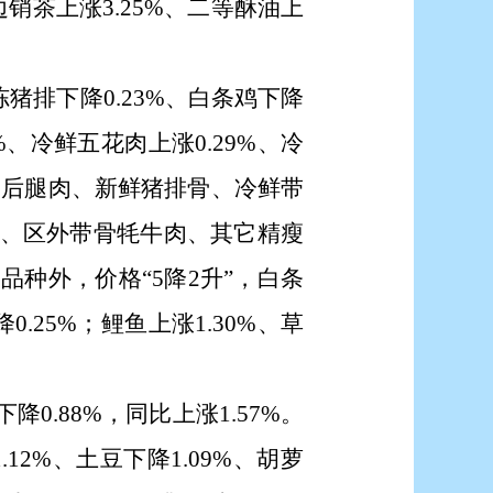
、边销茶上涨3.25%、二等酥油上
冻猪排下降0.23%、白条鸡下降
1%、冷鲜五花肉上涨0.29%、冷
带皮后腿肉、新鲜猪排骨、冷鲜带
、区外带骨牦牛肉、其它精瘦
肉品种外，价格
“
5降2升
”
，白条
0.25%；鲤鱼上涨1.30%、草
降0.88%，同比上涨1.57%。
12%、土豆下降1.09%、胡萝