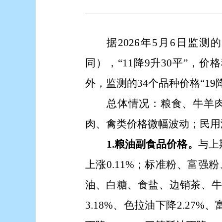
据
2026年5月6日
监测的
同），
“
11降9升30平
”
，
价格
外，监测的34个品种价格“19降
总体情况：
粮食、牛羊
肉、禽类价格微幅波动；民用
1.粮油副食品价格。
与上
上涨0.11%；标准粉、富
油、白糖、食盐、边销茶、
3.18%、色拉油下降2.27%