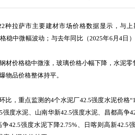
22
种拉萨市主要建材市场价格数据显示，与上
格
稳中微幅波动
；与去年同比（
2025年6月4日
钢材价格
稳中
微涨，玻璃价格
小幅下
降，水泥零
爆物品价格整体持平
。
环比，重点监测的
4个水泥厂42.5强度水泥价格“
2.5强度水泥、山南华新42.5强度水泥、昌都高争4
高争42.5强度水泥下降2.75%、日喀则高新42.