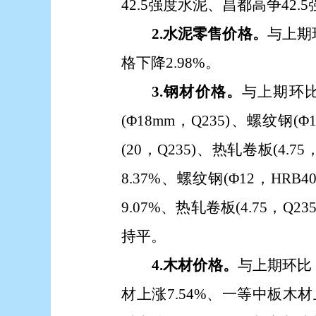
42.5强度水泥、昌都高争42
2.水泥零售价格。
与上期
格下降2.98%
。
3.钢材价格。
与上期环
(Φ18mm，Q235)、螺纹钢(Φ
(20，Q235)、热轧卷板(4.7
8.37%、螺纹钢(Φ12，HRB4
9.07%、热轧卷板(4.75，Q23
持平
。
4.木材价格。
与上期环比
材上涨
7.54%、一等中板木