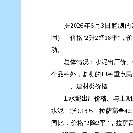
据
2026年6月3日
监测的
同），价格
“2升2降18平”，
价
动
。
总体情况：
水泥出厂价、
个品种外，监测的13
种重点民
一、建材类价格
1.水泥出厂价格。
与上期
水泥上涨0.18%；拉萨高争4
同比，价格
“2降2平”，拉萨