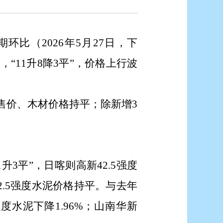
期环比（
2026年5月27日
，下
），
“11升8降3平”
，价格
上行波
售价、木材
价格持平；除新增
3
1升3平”，日喀则高新42.5强度
2.5强度水泥价格持平
。
与去年
5强度水泥下降1.96%；山南华新