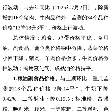
行波动
；与去年同比（
2025年7月2日
）
，
除新
增
的
16个猪肉、牛肉品种外，监测的34个品种
价格“13降18升3平
”
，价格
上行波动
。
总体情况：
粮食、鸡蛋价格平稳，食用
油、副食品、禽鱼类价格稳中微降，蔬菜价格
小幅下降，猪肉、羊肉价格微涨，牛肉价格微
幅波动；
民用液化气
、
成品油价格持平。
1.粮油副食品价格。
与上期环比，重点监
测的
16个品种价格
“
2降14平
”
，牛奶下降
0.42%、二等酥油下降0.15%；标准粉、富强
粉、晚籼米、粳米、一等糌粑、二等糌粑、色