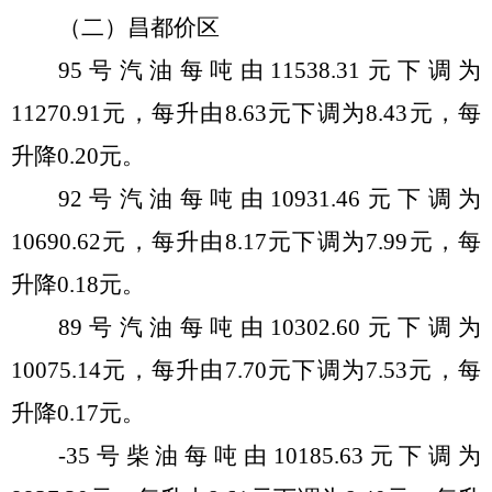
（
二
）昌都价区
95号汽油每吨由
11538.31
元
下
调
为
11270.91
元，每
升
由
8.63
元
下
调
为
8.43
元，每
升
降
0.
20
元。
92号汽油每吨由
10931.46
元
下
调
为
10690.62
元，每
升
由
8.17
元
下
调
为
7.99
元，每
升
降
0.
18
元。
89号汽油每吨由
10302.60
元
下
调
为
10075.14元，每升由7.70元
下
调
为
7.53元，每
升
降
0.
17元。
-35号柴油每吨由
10185.63
元
下
调
为