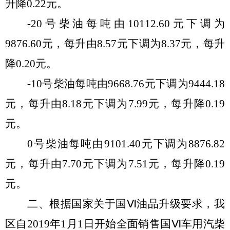
升
降
0.
22
元
。
-20号柴油每吨由
10112.60
元
下
调
为
9876.60
元，每升由
8.57
元
下
调
为
8.37
元，每升
降
0.
20
元。
-10号柴油每吨由
9668.76元
下
调
为
9444.18
元，每升由
8.18
元
下
调
为
7.99
元，每升
降
0.
19
元。
0号柴油每吨由
9101.40
元
下
调
为
8876.82
元
，每升由
7.70
元
下
调
为
7.51
元，每升
降
0.
19
元。
二、
根据国家关于国
Ⅵ油品升级要求，我
区自2019年1月1日开始全面销售国Ⅵ车用汽柴