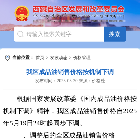
搜索
当前位置：
首页
>
发改动态
>
价格管理
我区成品油销售价格按机制下调
发布时间：
2025-05-20
来源：
价格处
根据国家发展改革委《国内成品油价格按
机制
下
调
》精神，我区成品油销售价格自
202
5
年
5
月
19
日
24时起同步
下
调
。
一、调整后的全区成品油销售价格