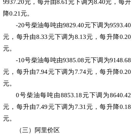
9937.20
元，每
升
由
8.61
元
下
调
为
8.40
元，每
升
降
0.
21
元。
-20号柴油每吨由
9829.40
元
下
调
为
9593.40
元，每
升
由
8.33
元
下
调
为
8.13
元，每
升
降
0.
20
元。
-10号柴油每吨由
9385.08
元
下
调
为
9148.68
元
，每
升
由
7.94
元
下
调
为
7.74
元，每
升
降
0.
20
元。
0号柴油每吨由
8853.18
元
下
调
为
8640.42
元，每
升
由
7.49
元
下
调
为
7.31
元，每
升
降
0.
18
元。
（
三
）阿里价区