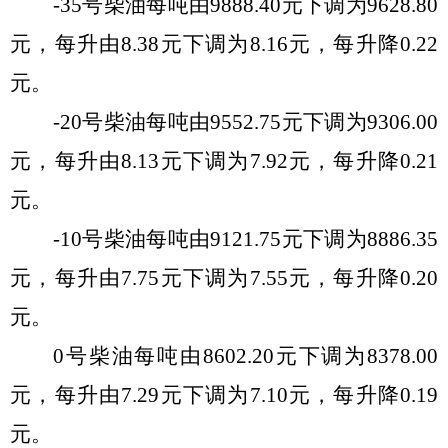
-35号柴油每吨由
9888.40
元
下
调
为
9628.80
元，每
升
由
8.38
元
下
调
为
8.16
元，每
升
降
0.
22
元。
-20号柴油每吨由
9552.75
元
下
调
为
9306.00
元，每
升
由
8.13
元
下
调
为
7.92
元，每
升
降
0.
21
元。
-10号柴油每吨由
9121.75
元
下
调
为
8886.35
元，每
升
由
7.75
元
下
调
为
7.55
元
，每
升
降
0.
20
元。
0号柴油每吨由
8602.20
元
下
调
为
8378.00
元，每
升
由
7.29
元
下
调
为
7.
10
元，每
升
降
0.
19
元。