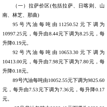
（一）拉萨价区
(
包括拉萨、日喀则、山
南、林芝、那曲
)
95号汽油每吨由
11250.52
元
下
调
为
10997.25
元，每
升
由
8.
44
元
下
调
为
8.25
元，每
升
降
0.
19
元。
92号汽油每吨由
10653.30
元
下
调
为
10413.00元
，每
升
由
7.98
元
下
调
为
7.80
元，每
升
降
0.
18
元。
89号汽油每吨由
10052.55
元
下
调
为
9825.60
元，每
升
由
7.53
元
下
调
为
7.36
元，每
升
降
0.
17
元。