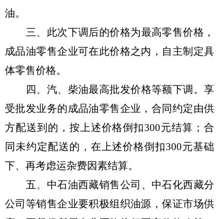
油。
三、
此次
下调
后的价格为最高零售价格，
成品油零售企业可在此价格之内，自主制定具
体零售价格。
四、
汽、柴油最高批发价格等额
下
调
。享
受批发业务的成品油零售企业，合同约定
由供
方配送到的，按
上
述价格倒扣
300元结算；合
同未约定配送的，在
上
述价格倒扣
300元基础
下
、再考虑运杂费因素结算
。
五、
中石油西藏销售公司
、
中石化西藏分
公司等销售企业要积极组织油源，保证市场供