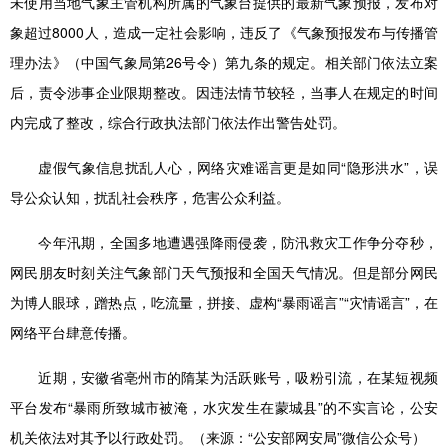
未使用当地气象主管机构所属的气象台提供的最新气象预报，发布对
象超过8000人，造成一定社会影响，违反了《气象预报发布与传播管
理办法》（中国气象局第26号令）第九条的规定。相关部门依法立案
后，责令涉事企业限期整改。因违法情节较轻，当事人在规定的时间
内完成了整改，综合行政执法部门依法作出警告处罚。
虚假气象信息扰乱人心，网络灾难谣言更是如同“隐形洪水”，误
导公众认知，扰乱社会秩序，危害公众利益。
今年汛期，全国多地遭遇强降雨侵袭，防汛救灾工作争分夺秒，
网民朋友时刻关注气象部门天气预报和全国天气情况。但是部分网民
为博人眼球，蹭热点，吃流量，拼接、虚构“暴雨谣言”“灾情谣言”，在
网络平台肆意传播。
近期，安徽省亳州市的隋某为活跃账号，吸粉引流，在某短视频
平台发布“暴雨所致城市被淹，水灾发生在蒙城县”的不实言论，公安
机关依法对其予以行政处罚。（来源：“公安部网安局”微信公众号）