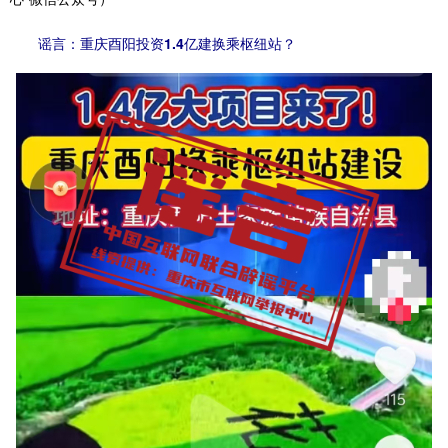
谣言：重庆酉阳投资1.4亿建换乘枢纽站？