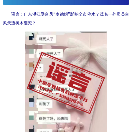
谣言：广东湛江受台风“麦德姆”影响全市停水？茂名一外卖员台
风天遭树木砸死？