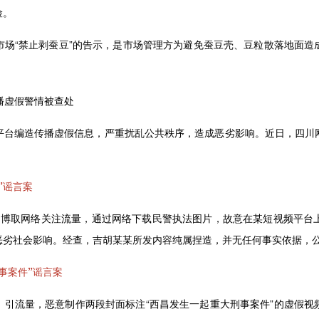
险。
“禁止剥蚕豆”的告示，是市场管理方为避免蚕豆壳、豆粒散落地面造
播虚假警情被查处
平台编造传播虚假信息，严重扰乱公共秩序，造成恶劣影响。近日，四川
”谣言案
为博取网络关注流量，通过网络下载民警执法图片，故意在某短视频平台上
恶劣社会影响。经查，吉胡某某所发内容纯属捏造，并无任何事实依据，
事案件”谣言案
、引流量，恶意制作两段封面标注“西昌发生一起重大刑事案件”的虚假