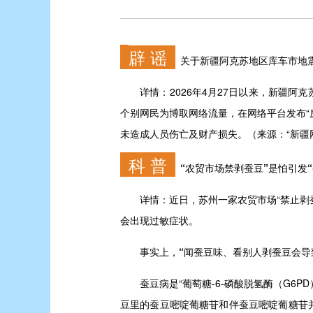
辟 谣
关于新疆阿克苏地区库车市地
详情：
2026年4月27日以来，新疆
个别网民为博取网络流量，在网络平台发布“
未造成人员伤亡及财产损失。（来源：“新疆
科 普
“农贸市场禁剥蚕豆”是怕引发“
详情：
近日，苏州一家农贸市场“禁止剥
会出现过敏症状。
事实上，
“闻蚕豆味、看别人剥蚕豆会导
蚕豆病是“葡萄糖-6-磷酸脱氢酶（G6P
豆里的蚕豆嘧啶葡糖苷和伴蚕豆嘧啶葡糖苷