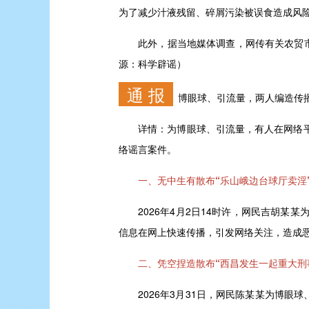
为了减少汁液残留、碎屑污染被误食造成风
此外，据当地媒体调查，网传有关农贸市场
源：科学辟谣）
通 报
博眼球、引流量，两人编造传
详情：
为博眼球、引流量，有人在网络
络谣言案件。
一、无中生有散布“乐山峨边台球厅卖淫
2026年4月2日14时许，网民吉胡某某
信息在网上快速传播，引发网络关注，造成
二、凭空捏造散布“西昌发生一起重大刑
2026年3月31日，网民陈某某为博眼球