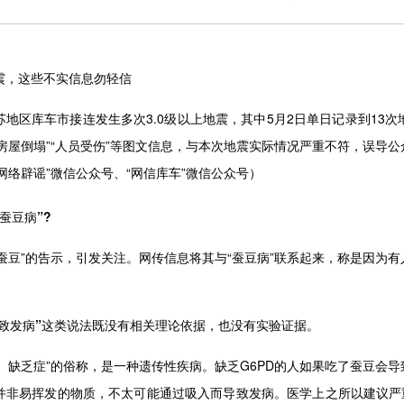
震，这些不实信息勿轻信
阿克苏地区库车市接连发生多次3.0级以上地震，其中5月2日单日记录到1
房屋倒塌”“人员受伤”等图文信息，与本次地震实际情况严重不符，误导
网络辟谣”微信公众号、“网信库车”微信公众号）
蚕豆病”?
蚕豆”的告示，引发关注。网传信息将其与“蚕豆病”联系起来，称是因为
致发病”这类说法既没有相关理论依据，也没有实验证据。
D）缺乏症”的俗称，是一种遗传性疾病。缺乏G6PD的人如果吃了蚕豆会
并非易挥发的物质，不太可能通过吸入而导致发病。医学上之所以建议严重