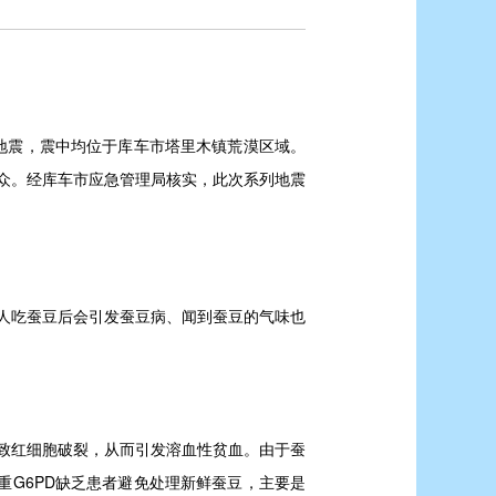
3次地震，震中均位于库车市塔里木镇荒漠区域。
公众。经库车市应急管理局核实，此次系列地震
有人吃蚕豆后会引发蚕豆病、闻到蚕豆的气味也
导致红细胞破裂，从而引发溶血性贫血。由于蚕
G6PD缺乏患者避免处理新鲜蚕豆，主要是