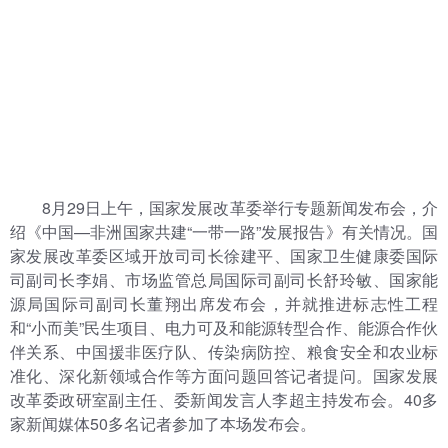
8月29日上午，国家发展改革委举行专题新闻发布会，介
绍《
中国—非洲国家共建“一带一路”发展报告
》
有关情况。
国
家发展改革委区域开放司司长徐建平、
国家卫生健康委国际
司副司长
李娟、
市场监管总局国际司副司长
舒玲敏、
国家能
源局国际司副司长
董翔
出席发布会，并就
推进标志性工程
和
“小而美”
民生项目
、
电力可及和能源转型合作
、
能源合作伙
伴关系
、
中国援非医疗队
、
传染病防控
、
粮食安全
和
农业标
准化
、
深化
新领域合作
等方面问题回答记者提问。国家发展
改革委政研室
副
主任、委新闻发言人
李超
主持发布会。
40多
家新闻媒体
5
0多名记者参加了本场发布会。