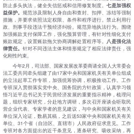
防止多头执法，健全失信惩戒和信用修复制度。
七是加强权
益保护。
规范涉及限制人身自由和查封、扣押、冻结等强制
措施，并要求依照法定权限、条件和程序进行。禁止利用行
政、刑事手段违法干预经济纠纷。规范异地执法行为。围绕
加强账款支付保障工作，强化预算管理，有针对性细化支付
账款规定，设置账款拖欠协商调解处置程序等。
八是强化法
律责任。
针对不同违法主体和情形规定了相应法律责任，强
化刚性约束。
今
年2月，
司法部、国家发展改革委商请全国人大常委会
法工委共同牵头组建了由
17家中央和国家机关有关单位组成
的
立法起草工作专班，加强统筹协调，积极推动工作。工作
专班深入贯彻落实党中央、国务院的方针政策，认真学习领
悟习近平总书记关于民营经济发展的重要指示精神，梳理问
题，组织专家研究，分赴地方调研，多次召开座谈会听取民
营企业代表、专家学者的意见建议，与
中央和国家机关有关
单位
深入论证，数易其稿
，之后
送
53家中央和国家机关有关
单位、31个省（自治区、直辖市）人民政府征求意见。工作
专班对各方面提出的近千条意见，逐条研究、吸收采纳，再