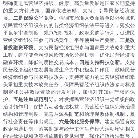
明确促进民营经济持续、健康、高质量发展是国家长期坚持
的重大方针政策，国家依法鼓励、支持、引导民营经济发
展。
二是保障公平竞争。
强调市场准入负面清单以外领域包
括民营经济组织在内的各类经济组织依法平等进入，落实公
平竞争审查制度，规范招标投标、政府采购等行为，促进民
营经济组织公平参与市场竞争、平等使用生产要素。
三是改
善投融资环境。
支持民营经济组织参与国家重大战略和重大
工程，建立健全融资风险市场化分担机制，优化民营经济投
融资环境，降低制度性交易成本。
四是支持科技创新。
支持
民营经济组织在发展新质生产力中积极发挥作用，鼓励民营
经济组织参与国家科技攻关，支持有能力的民营经济组织牵
头承担重大技术攻关任务，保障民营经济组织依法参与标准
制定和公共数据资源的开发利用，加强对其知识产权的保
护。
五是注重规范引导。
对发挥民营经济组织中党组织的政
治引领作用，保护劳动者合法权益，民营经济组织完善治理
结构和管理制度，完善从源头防范和治理腐败体制机制，履
行社会责任等作出规定。
六是优化服务保障。
建立畅通有效
政企沟通机制，落实制定与经营主体生产经营活动密切相关
的法律法规和政策措施听取意见制度，强化行政执法监督，