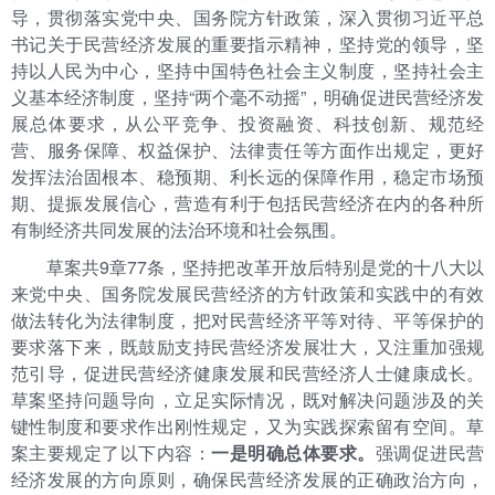
导，贯彻落实党中央、国务院方针政策，深入贯彻习近平总
书记关于民营经济发展的重要指示精神，坚持党的领导，坚
持以人民为中心，坚持中国特色社会主义制度，坚持社会主
义基本经济制度，坚持“两个毫不动摇”，明确促进民营经济发
展总体要求，从公平竞争、投资融资、科技创新、规范经
营、服务保障、权益保护、法律责任等方面作出规定，更好
发挥法治固根本、稳预期、利长远的保障作用，稳定市场预
期、提振发展信心，营造有利于包括民营经济在内的各种所
有制经济共同发展的法治环境和社会氛围。
草案共9章77条，坚持把改革开放后特别是党的十八大以
来党中央、国务院发展民营经济的方针政策和实践中的有效
做法转化为法律制度，把对民营经济平等对待、平等保护的
要求落下来，既鼓励支持民营经济发展壮大，又注重加强规
范引导，促进民营经济健康发展和民营经济人士健康成长。
草案坚持问题导向，立足实际情况，既对解决问题涉及的关
键性制度和要求作出刚性规定，又为实践探索留有空间。草
案主要规定了以下内容：
一是明确总体要求
。
强调促进民营
经济发展的方向原则，确保民营经济发展的正确政治方向，