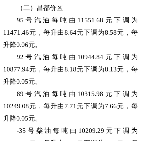
（
二
）昌都价区
95号汽油每吨由
11551.68
元
下调
为
11471.46
元，每
升
由
8.64
元下调
为
8.58
元，每
升
降
0.06
元。
92号汽油每吨由
10944.84
元
下调
为
10877.94
元，每
升
由
8.18
元
下调
为
8.13
元，每
升
降
0.05
元。
89号汽油每吨由
10315.98
元下调
为
10249.08
元，每升由
7.71元
下调
为
7.66
元，每
升
降
0.05
元。
-35号柴油每吨由
10209.29
元
下调
为