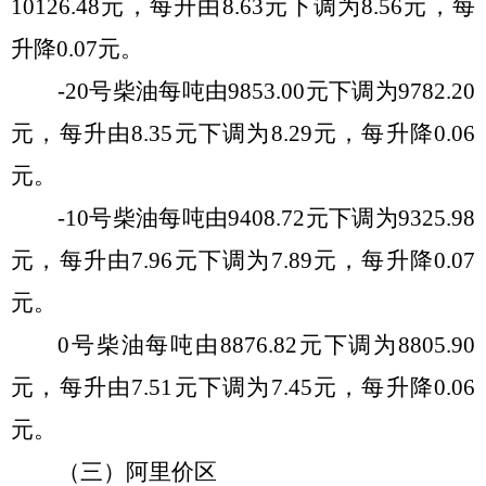
10126.48
元，每
升
由
8.63
元
下调
为
8.56
元，每
升
降
0.07
元。
-20号柴油每吨由
9853.00
元
下调
为
9782.20
元，每
升
由
8.35
元
下调
为
8.29
元，每
升
降
0.06
元。
-10号柴油每吨由
9408.72
元
下调
为
9325.98
元
，每
升
由
7.96
元
下调
为
7.89
元，每
升
降
0.07
元。
0号柴油每吨由
8876.82
元
下调
为
8805.90
元，每
升
由
7.51
元
下调
为
7.45
元，每
升
降
0.06
元。
（
三
）阿里价区