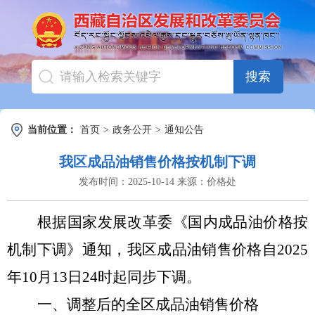
搜索
当前位置：
首页
>
政务公开
>
通知公告
我区成品油销售价格按机制下调
发布时间：
2025-10-14
来源：
价格处
根据国家发展改革委《国内成品油价格按
机制
下调
》
通知
，我区成品油销售价格自
202
5
年
10
月
13
日
24时起同步
下调
。
一、调整后的全区成品油销售价格