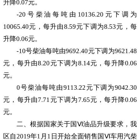
升
降
0.07元
。
-20号柴油每吨由
10136.20
元
下调
为
10065.40
元，每升由
8.59
元
下调
为
8.53
元，每
升
降
0.06
元。
-10号柴油每吨由
9692.40元
下调
为
9621.48
元，每升由
8.20
元
下调
为
8.14
元，每升
降
0.06
元。
0号柴油每吨由
9113.22
元下调
为
9042.30
元
，每升由
7.71
元
下调
为
7.65
元，每升
降
0.06
元。
二、
根据国家关于国
Ⅵ油品升级要求，我
区自2019年1月1日开始全面销售国Ⅵ车用汽柴