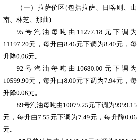
（一）拉萨价区
(
包括拉萨、日喀则、山
南、林芝、那曲
)
95号汽油每吨由
11277.18
元
下调
为
11197.20
元，每
升
由
8.46
元
下调
为
8.40
元，每
升
降
0.06
元。
92号汽油每吨由
10680.00
元
下调
为
10599.90
元
，每
升
由
8.00
元
下调
为
7.94
元，每
升
降
0.06
元。
89号汽油每吨由
10079.25
元
下调
为
9999.15
元，每
升
由
7.55
元
下调
为
7.49
元，每
升
降
0.06
元。