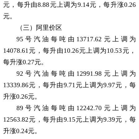
元，每
升
由
8.88
元
上
调
为
9.14
元，每
升
涨
0.
26
元。
（
三
）阿里价区
95
号汽油每吨由
13717.62
元
上
调
为
14078.61
元，每升由
10.
26
元
上
调
为
10.
53
元，
每升
涨
0.
27
元。
92
号汽油每吨由
12991.98
元
上
调
为
13339.86
元，每升由
9.71
元
上
调
为
9.
97
元，每
升
涨
0.
26
元。
89
号汽油每吨由
12242.70
元
上
调
为
12563.82
元，每升由
9.
15
元
上
调
为
9.
39
元
，每
升
涨
0.
24
元。