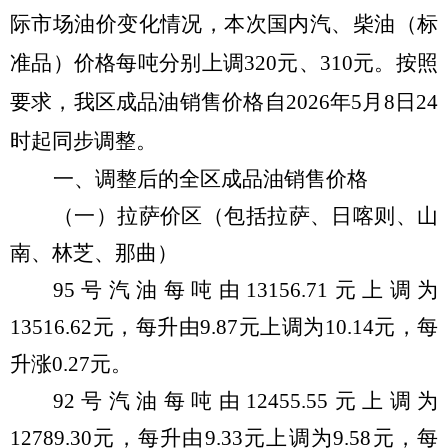
际市场油价变化情况，本次国内汽、柴油（标
准品）价格每吨分别
上
调
320
元、
310
元。
按照
要求，我区成品油销售价格自
2026
年
5
月
8
日
24
时起同步调整。
一、调整后的全区成品油销售价格
（一）拉萨价区
（
包括拉萨、日喀则、山
南、林芝、那曲
）
95
号汽油每吨由
13156.71
元
上
调
为
13516.62
元，每
升
由
9.87
元
上
调
为
10.14
元，每
升
涨
0.
27
元。
92
号汽油每吨由
12455.55
元
上
调
为
12789.30
元
，每
升
由
9.
33
元
上
调
为
9.
58
元，每