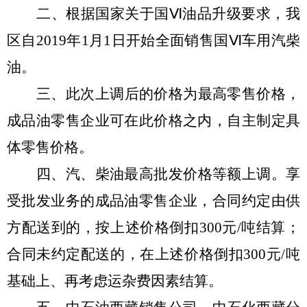
二、
根据国家关于国
Ⅵ
油品升级要求，我
区自
2019
年
1
月
1
日开始全面销售国
Ⅵ
车用汽柴
油。
三、
此次
上
调
后的价格为最高零售价格，
成品油零售企业可在此价格之内，自主制定具
体零售价格。
四、
汽、柴油最高批发价格等额
上
调
。享
受批发业务的成品油零售企业，合同约定由供
方配送到的，按
上
述价格倒扣
300
元
/
吨
结算；
合同未约定配送的，在
上
述价格倒扣
300
元
/
吨
基础
上
、再考虑运杂费因素结算。