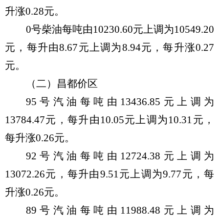
升
涨
0.
28
元。
0
号柴油每吨由
10230.60
元
上
调
为
10
549.20
元，每
升
由
8.67
元
上
调
为
8.
94
元，每
升
涨
0.
27
元。
（
二
）昌都价区
95
号汽油每吨由
13436.85
元
上
调
为
13784.47
元，每
升
由
10.
05
元
上
调
为
10.
31
元，
每
升
涨
0.
26
元。
92
号汽油每吨由
12724.38
元
上
调
为
13072.26
元，每
升
由
9.
51
元
上
调
为
9.
77
元，每
升
涨
0.
26
元。
89
号汽油每吨由
11988.48
元
上
调
为