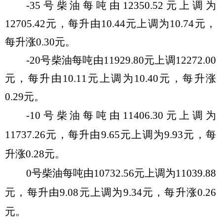
-35
号柴油每吨由
12350.52
元
上
调
为
12705.42
元，每升由
10.
44
元
上
调
为
10.
74
元，
每升
涨
0.
30
元
。
-20
号柴油每吨由
11929.80
元
上
调
12272.00
元，每升由
10.
11
元
上
调
为
10.
40
元，每升
涨
0.
29
元。
-10
号柴油每吨由
11406.30
元
上
调
为
11737.26
元，每升由
9.65
元
上
调
为
9.
93
元，每
升
涨
0.
28
元。
0
号柴油每吨由
10732.56
元
上
调
为
11039.88
元
，每升由
9.
08
元
上
调
为
9.
34
元，每升
涨
0.
26
元。