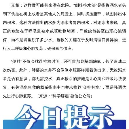
真相：
这样做可能带来潜在危险。“倒挂控水法”是指将溺水者头
朝下倒挂在树上或者是其他人的肩膀上，同时挤压腹部，试图排出体
内积水。这种方法排出的水多为溺水者胃内积水，对溺水者来说，真
正的危险在于呼吸道被水或呕吐物堵塞，导致缺氧甚至出现心跳骤
停，而不是胃里积了多少水。抢救的关键在于及时清理口鼻异物、进
行人工呼吸和心肺复苏，确保氧气供应。
“倒挂”不仅会耽误抢救时间，还可能加剧脑部缺氧，甚至造成二
次伤害。此外，肺部的水并不会像倒水瓶那样顺着倒出来，无论溺水
者是否有意识，都无需控水。真正救命的措施是让心跳和呼吸尽快恢
复，有关溺水急救的权威指南中也并未推荐“倒挂控水”，而是强调优
先进行心肺复苏。（来源：“科学辟谣”微信公众号）