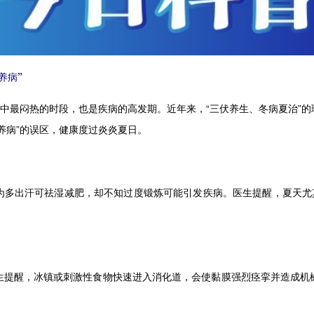
养病”
年中最闷热的时段，也是疾病的高发期。近年来，“三伏养生、冬病夏治”
养病”的误区，健康度过炎炎夏日。
出汗可祛湿减肥，却不知过度锻炼可能引发疾病。医生提醒，夏天尤其
醒，冰镇或刺激性食物快速进入消化道，会使黏膜强烈痉挛并造成机