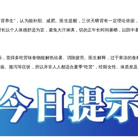
养生”，认为能补阳、减肥。医生提醒，三伏天晒背有一定理论依据
时长以个人体感舒适为宜，避免大汗淋漓，切勿正午长时间暴晒，以防中
觉得多吃苦味食物能解热祛暑、消除疲劳。医生解释，过于寒凉的食
不振、腹泻等症状，所以并非人人都适合夏季“吃苦”，经期女性、体质差及