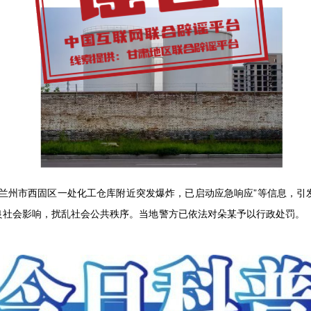
“兰州市西固区一处化工仓库附近突发爆炸，已启动应急响应”等信息，引
良社会影响，扰乱社会公共秩序。当地警方已依法对朵某予以行政处罚。（