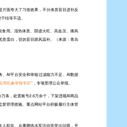
这是片面夸大了习俗效果，不分体质盲目进补反
便干结等不适。
炖食用。湿热体质、阴虚火旺、高血压、痛风
优质蛋白，切勿盲目跟风温补。（来源：青岛
务、AI平台安全和审核过滤能力不足、AI数据
I应用乱象举报专区”
，专项受理公众举报。
条，处置账号2.6万余个，下架违规AI商品
效监督管理措施。重点网站平台积极履行主体管
年人权益、从事网络水军活动等突出问题，开