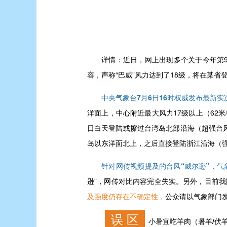
详情：
近日，网上出现多个关于今年第9
容，声称“巴威”风力达到了18级，将在某省
中央气象台7月6日16时权威发布最新
洋面上，中心附近最大风力17级以上（62
日白天登陆或擦过台湾岛北部沿海（超强台风
岛以东洋面北上，之后直接登陆浙江沿海（强
针对网传视频提及的台风“威尔逊”，气
逊”，网传对比内容完全失实。另外，目前我
及强度仍存在不确定性，
公众请以气象部门发
误 区
小暑宜吃羊肉（暑羊/伏