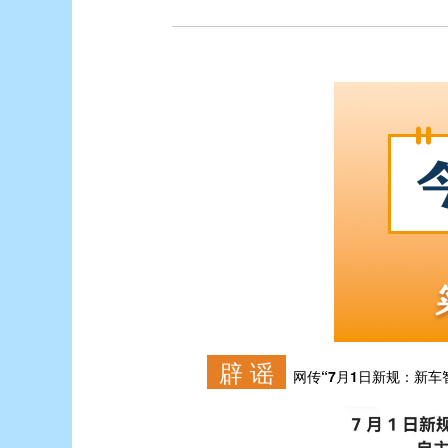
辟 谣
网传“7月1日新规：新车