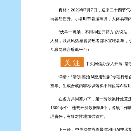
真相：
2026年7月7日，迎来二十四
而容易伤身。小暑时节暑湿蒸腾，人体易积
“伏羊一碗汤，不用神医开药方”的说法，
人群，以及风热感冒发热者都不宜吃暑羊，
互联网联合辟谣平台）
关 注
中央网信办深入开展“清朗
详情：
“清朗·整治AI应用乱象”专项行
投毒、生成合成内容标识落实不到位等AI应
在各方共同努力下，第一阶段累计处置违规网
1300余个、违规开源数据集9个，各项工
理责任，有针对性地加强管控。
下一步，中央网信办将聚焦利用AI技术制