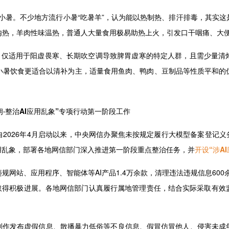
节气小暑。不少地方流行小暑“吃暑羊”，认为能以热制热、排汗排毒，其实
内热，羊肉性味温热，普通人大量食用极易助热上火，引发口干咽痛、大
仅适用于阳虚畏寒、长期吹空调导致脾胃虚寒的特定人群，且需少量清
小暑饮食更适合以清补为主，适量食用鱼肉、鸭肉、豆制品等性质平和的
·整治AI应用乱象”专项行动第一阶段工作
动自2026年4月启动以来，中央网信办聚焦未按规定履行大模型备案登记义
用乱象，部署各地网信部门深入推进第一阶段重点整治任务，并
开设“涉A
站、应用程序、智能体等AI产品1.4万余款，清理违法违规信息600余万
作取得积极进展。各地网信部门认真履行属地管理责任，结合实际采取有
作发布虚假信息、散播暴力低俗等不良信息、假冒仿冒他人、侵害未成