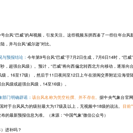
号台风“巴威”的AI视频，引发关注。这些视频东拼西凑了一些往年台
登陆，并与台风“威尔逊”对比。
实况与预报结论：
今年第9号台风“巴威”于7月2日生成，7月6日14时，“巴
米/秒，超强台风级）。预计，“巴威”将向西偏北转西北方向移动，逐渐向台
级，16至17级），然后于11日夜间至12日上午在浙闽交界附近沿海登陆
台风级或超强台风级，14至16级）。
象部门明确辟谣：
该台风名称为凭空杜撰、并不存在。
据中央气象台官网
国对于台风风力的级别最大为17级及以上，无视频中18级的说法。
目前
布的最新预报信息为准。（来源：“中国气象”微信公众号）
羊）进补吗？