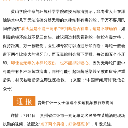
黄山学院生命与环境科学学院教授吕顺清提示，非专业人士在浑
浊洪水中几乎无法准确分辨无毒的水律蛇和有毒的蛇，千万不要用民
间传说的
“看头型是不是三角形”来判断是否有毒，这是不准确的，
如
剧毒的银环蛇就不是三角头。建议周边村民看到蛇一律按有毒对待，
保持距离。万一被咬伤，医生和专家可以通过牙印判断：毒蛇一般会
留下两个比较大的深牙印，而无毒蛇则会留下两排、每边四五个小牙
印。
即使被无毒的水律蛇咬伤，也不能掉以轻心。
因为无毒蛇口腔中
可能带有各种细菌或病毒，同样可能引起细菌感染甚至败血症等严重
后果，村民被咬后需立即送医抢救。（来源：“中国新闻周刊”微信公
众号）
通 报
贵州仁怀一女子编造不实短视频被行政拘留
详情：
7月4日，贵州省仁怀市一则记录两名民警在某地酒吧现场
执勤的视频，被配文“
点了两个男模，好像很高冷
” ，引发关注。