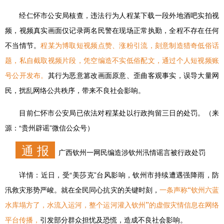
经仁怀市公安局核查，违法行为人程某下载一段外地酒吧实拍视
频，视频真实画面仅记录两名民警在现场正常执勤，全程不存在任何
不当情节。
程某为博取短视频点赞、涨粉引流，刻意制造猎奇低俗话
题，私自截取视频片段，凭空编造不实低俗配文，通过个人短视频账
号公开发布。
其行为恶意篡改画面原意、歪曲客观事实，误导大量网
民，扰乱网络公共秩序，带来不良社会影响。
目前仁怀市公安局已依法对程某处以行政拘留三日的处罚。（来
源：“贵州辟谣”微信公众号）
通 报
广西钦州一网民编造涉钦州汛情谣言被行政处罚
详情：
近日，受“美莎克”台风影响，钦州市持续遭遇强降雨，防
汛救灾形势严峻。就在全民同心抗灾的关键时刻，
一条声称“钦州六蓝
水库塌方了，水流入运河，整个运河灌入钦州”的虚假灾情信息在网络
平台传播，
引发部分群众担忧及恐慌，造成不良社会影响。