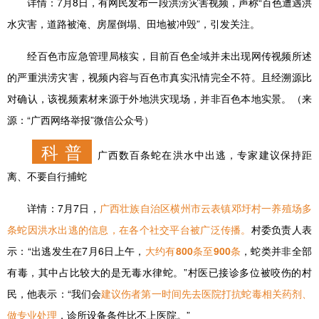
详情：
7月8日，有网民发布一段洪涝灾害视频，声称“百色遭遇洪
水灾害，道路被淹、房屋倒塌、田地被冲毁”，引发关注。
经百色市应急管理局核实，目前百色全域并未出现网传视频所述
的严重洪涝灾害，视频内容与百色市真实汛情完全不符。且经溯源比
对确认，该视频素材来源于外地洪灾现场，并非百色本地实景。（来
源：“广西网络举报”微信公众号）
科 普
广西数百条蛇在洪水中出逃，专家建议保持距
离、不要自行捕蛇
详情：
7月7日，
广西壮族自治区横州市云表镇邓圩村一养殖场多
条蛇因洪水出逃的信息，在各个社交平台被广泛传播。
村委负责人表
示：“出逃发生在7月6日上午，
大约有800条至900条
，蛇类并非全部
有毒，其中占比较大的是无毒水律蛇。”村医已接诊多位被咬伤的村
民，他表示：“我们会
建议伤者第一时间先去医院打抗蛇毒相关药剂、
做专业处理
，诊所设备条件比不上医院。”