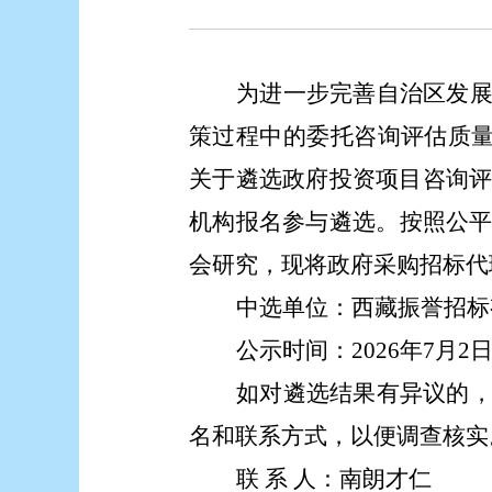
为进一步完善自治区发
策过程中的委托咨询评估质
关于遴选政府投资项目咨询
机构报名参与遴选。按照公
会研究，现将政府采购招标代
中选单位：
西藏振誉招标
公示时间：
2026年
7
月
2
如对遴选结果有异议的
名和联系方式，以便调查核实
联
系
人：
南朗才仁