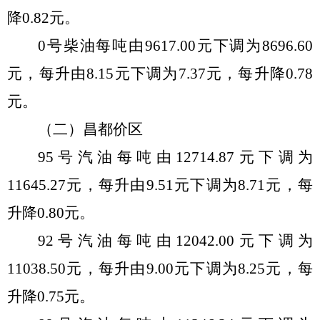
降
0.82
元。
0
号柴油每吨由
9617.00
元
下调
为
8696.60
元，每
升
由
8.15
元
下调
为
7.37
元，每
升
降
0.78
元。
（
二
）昌都价区
95
号汽油每吨由
12714.87
元
下调
为
11645.27
元，每
升
由
9.51
元
下调
为
8.71
元，每
升
降
0.80
元。
92
号汽油每吨由
12042.00
元
下调
为
11038.50
元，每
升
由
9.00
元
下调
为
8.25
元，每
升
降
0.75
元。