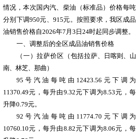
情况，本次国内汽、柴油（标准品）价格每吨
分别
下
调
950
元、
915
元。
按照要求，我区成品
油销售价格自
2026
年
7
月
3
日
24
时起同步调整。
一、调整后的全区成品油销售价格
（一）拉萨价区
（
包括拉
萨、日喀则、山
南、林芝、那曲
）
95
号汽油每吨由
12423.56
元
下调
为
11370.49
元，每
升
由
9.32
元
下调
为
8.53
元，每
升
降
0.79
元。
92
号汽油每吨由
11774.70
元
下调
为
10760.10
元
，每
升
由
8.82
元
下调
为
8.06
元，每