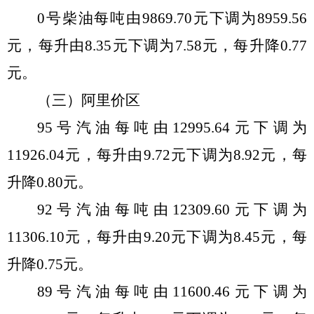
0
号柴油每吨由
9869.70
元
下调
为
8959.56
元，每
升
由
8.35
元
下调
为
7.58
元，每
升
降
0.77
元。
（
三
）阿里价区
95
号汽油每吨由
12995.64
元
下调
为
11926.04
元，每升由
9.72
元
下调
为
8.92
元，每
升
降
0.80
元。
92
号汽油每吨由
12309.60
元
下调
为
11306.10
元，每升由
9.20
元
下调
为
8.45
元，每
升
降
0.75
元。
89
号汽油每吨由
11600.46
元
下调
为