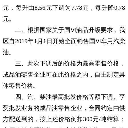
元
，每升由
8.56
元
下调
为
7.78
元，每升
降
0.78
元。
二、
根据国家关于国
Ⅵ
油品升级要求，我
区自
2019
年
1
月
1
日开始全面销售国
Ⅵ
车用汽柴
油。
三、
此次
下调
后的价格为最高零售价格，
成品油零售企业可在此价格之内，自主制定具
体零售价格。
四、
汽、柴油最高批发价格等额
下调
。享
受批发业务的成品油零售企业，合同约定由供
方配送到的，按
上
述价格倒扣
300
元
/
吨
结算；