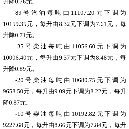
升
降
0.76
元。
89
号汽油每吨由
11107.20
元
下调
为
10159.35
元，每
升
由
8.32
元
下调
为
7.61
元，每
升
降
0.71
元。
-35
号柴油每吨由
11056.60
元
下调
为
10006.40
元，每
升
由
9.37
元
下调
为
8.48
元，每
升
降
0.89
元。
-20
号柴油每吨由
10680.75
元
下调
为
9658.50
元，每
升
由
9.09
元
下调
为
8.22
元，每
升
降
0.87
元。
-10
号柴油每吨由
10192.82
元
下调
为
9227.68
元，每
升
由
8.66
元
下调
为
7.84
元
，每
升