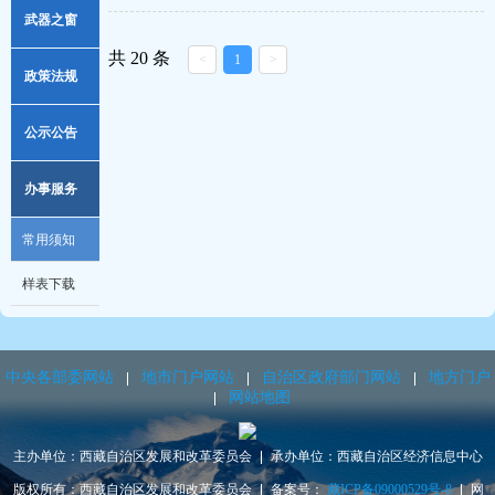
武器之窗
共 20 条
<
1
>
政策法规
政策解读
公示公告
法律法规
重点信息
办事服务
行政规范性文件
通知公告
常用须知
行政执法信息
样表下载
中央各部委网站
地市门户网站
自治区政府部门网站
地方门户
网站地图
主办单位：西藏自治区发展和改革委员会
承办单位：西藏自治区经济信息中心
版权所有：西藏自治区发展和改革委员会
备案号：
藏ICP备09000529号-8
网