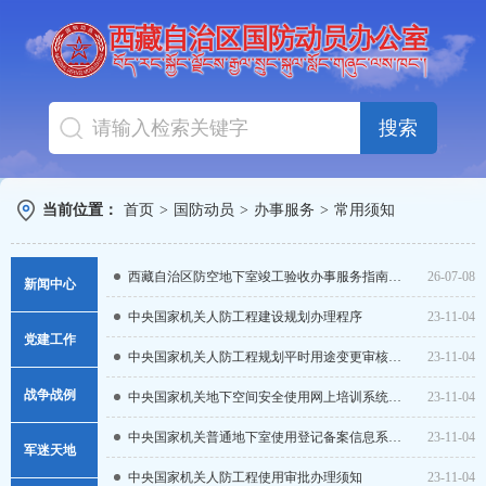
搜索
当前位置：
首页
>
国防动员
>
办事服务
>
常用须知
西藏自治区防空地下室竣工验收办事服务指南（试行）
26-07-08
新闻中心
中央国家机关人防工程建设规划办理程序
23-11-04
图片新闻
党建工作
中央国家机关人防工程规划平时用途变更审核程序
23-11-04
新闻导读
战争战例
中央国家机关地下空间安全使用网上培训系统操作指南
23-11-04
人防要闻
中央国家机关普通地下室使用登记备案信息系统-在线申报系统操作指南
23-11-04
军迷天地
中央国家机关人防工程使用审批办理须知
23-11-04