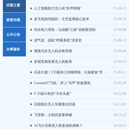
武器之窗
人工智能助力无人机“听声辨路”
25-10-15
多天线协同跟踪：太空监视核心技术
25-09-19
政策法规
综合电力系统：让战舰“心脏”动能更强劲
25-09-09
政策解读
公示公告
进气道：战机“呼吸系统”演变史
25-06-13
法律法规
重点信息
办事服务
俄激光反无人机步枪亮相
25-06-04
行政规范性文件
通知公告
多国竞相发展无人机航母
25-05-15
常用须知
行政执法信息
兵器大观丨155毫米口径榴弹炮：火炮家族“常青树”
25-03-11
样表下载
CavoriteX7飞机：穿上“马甲”的旋翼机
25-01-10
F-35战斗机的“天价头盔”
24-12-09
法国推出无人车载激光武器
24-12-05
飞雷炮：土制武器显神威
24-11-22
AI飞行员将进入更多战机座舱？
24-10-21