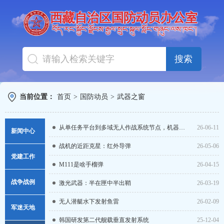
搜索
当前位置：
首页
>
国防动员
>
武器之窗
从单任务平台到多域无人作战系统节点，机器狗持续迈向实战
26-06-11
新闻中心
战机的近距克星：红外导弹
26-05-06
图片新闻
党建工作
M111是啥手榴弹
26-04-15
新闻导读
战争战例
激光武器：半在匣中半出鞘
26-03-19
人防要闻
无人潜艇水下发射鱼雷
26-02-09
军迷天地
韩国研发第二代舰载垂直发射系统
25-12-04