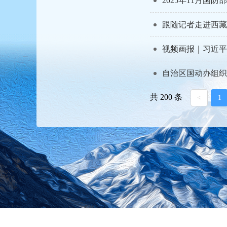
2025年11月国
跟随记者走进西藏
视频画报｜习近平
自治区国动办组织
共 200 条
共庆西藏60载辉
<
1
服务企业“零距离”
自治区国动办组织