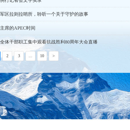
防部例行记者会文字实录
军区拉则拉哨所，聆听一个关于守护的故事
主席的APEC时间
全体干部职工集中观看抗战胜利80周年大会直播
煌 凝聚国动奋进力量
2
3
...
10
>
解决问题“实打实”
开展无偿献血活动