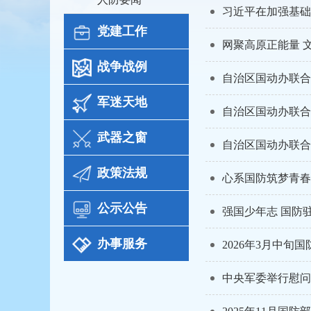
党建工作
网聚高原正能量 
战争战例
自治区国动办联合
军迷天地
自治区国动办联合
武器之窗
自治区国动办联合
政策法规
心系国防筑梦青春
政策解读
公示公告
强国少年志 国防
法律法规
重点信息
办事服务
2026年3月中旬
行政规范性文件
通知公告
常用须知
中央军委举行慰问
行政执法信息
样表下载