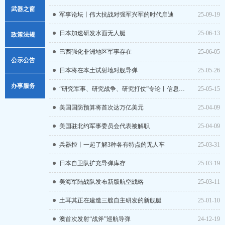
武器之窗
军事论坛丨伟大抗战对强军兴军的时代启迪
25-09-19
日本加速研发水面无人艇
25-06-13
政策法规
巴西强化非洲地区军事存在
25-06-05
政策解读
公示公告
日本将在本土试射地对舰导弹
25-05-26
法律法规
重点信息
办事服务
“研究军事、研究战争、研究打仗”专论丨信息感知：联合作战的关键驱动
25-05-15
行政规范性文件
通知公告
美国国防预算将首次达万亿美元
25-04-09
常用须知
行政执法信息
美国驻北约军事委员会代表被解职
25-04-09
样表下载
兵器控丨一起了解3种各有特点的无人车
25-03-31
日本自卫队扩充导弹库存
25-03-19
美海军陆战队发布新版航空战略
25-03-11
土耳其正在建造三艘自主研发的新舰艇
25-01-10
澳首次发射“战斧”巡航导弹
24-12-19