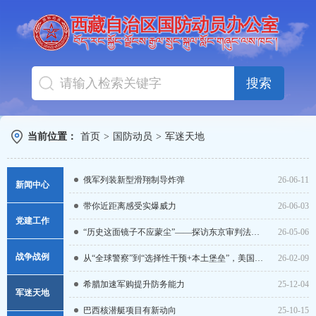
搜索
当前位置：
首页
>
国防动员
>
军迷天地
俄军列装新型滑翔制导炸弹
26-06-11
新闻中心
带你近距离感受实爆威力
26-06-03
图片新闻
党建工作
“历史这面镜子不应蒙尘”——探访东京审判法庭旧址
26-05-06
新闻导读
战争战例
从“全球警察”到“选择性干预+本土堡垒”，美国重构国防战略布局
26-02-09
人防要闻
希腊加速军购提升防务能力
25-12-04
军迷天地
巴西核潜艇项目有新动向
25-10-15