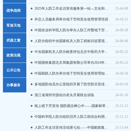
2025年人防工作走访宣传服务第一站---文化和旅游部站
25-04-09
战争战例
外交人员服务局举办地下空间安全使用管理培训
24-10-21
军迷天地
中国农业科学院人防办举办人防工作暨地下空间安全使用管理业务培训班
24-09-29
武器之窗
人防办组织中央国家机关人防工程标识设置现场观摩会
24-06-06
中央国家机关人防办检查评估北京中医药大学地下空间综合利用项目并举行揭牌仪式
24-05-22
政策法规
中国国铁集团北京局集团有限公司举办2024年度人防专业队整训培训班
24-05-22
政策解读
公示公告
中国残联人防办举办地下空间安全使用管理知识讲座
24-04-30
法律法规
重点信息
多地国防动员办公室组织开展了防空防灾宣传教育活动
24-03-18
办事服务
行政规范性文件
浙江省湖州市国动办牵头开展联合训练
24-01-10
通知公告
常用须知
线上线下齐宣传 国防观念树心中——国家林草局人防办开展人防创立73周年宣传活动
23-11-15
行政执法信息
样表下载
中国科学院人防办组织召开人防工程综合利用前置咨询会议
23-11-15
人防工作走访宣传活动第七站——中国邮政集团站
23-11-04